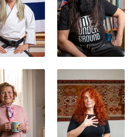
Bea
Louis
uzsanna
Kinga