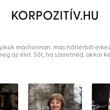
KORPOZITÍV.HU
degyikük máshonnan, más háttérből érke
 meg az élet. Sőt, ha szeretnéd, akkor 