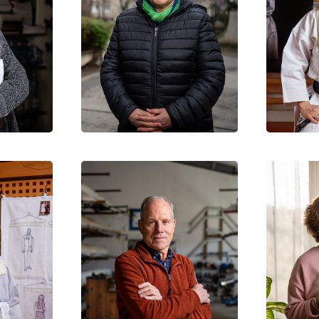
ló
Nóra
Előd
Zs