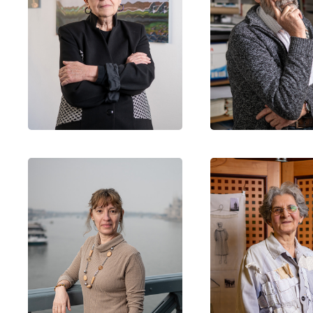
Klára
Lász
Babi
Ida